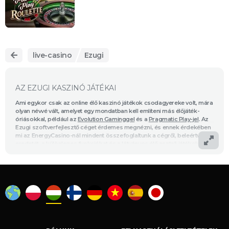
live-casino
Ezugi
AZ EZUGI KASZINÓ JÁTÉKAI
Ami egykor csak az online élő kaszinó játékok csodagyereke volt, mára
olyan névvé vált, amelyet egy mondatban kell említeni más élőjáték-
óriásokkal, például az
Evolution Gaminggel
és a
Pragmatic Play-jel
. Az
Ezugi szoftverfejlesztő céget érdemes megnézni, és ennek érdekében
mi az EnergyCasino-nál mindent összefoglaltunk a cégről, beleértve az
eredetét, a különleges funkciókat és a látványos élő asztali játékokat.
MI AZ EZUGI?
A vállalatot 2012-ben alapították, amikor az online szerencsejáték és az
élő osztós játékok még sokkal kevésbé voltak elterjedtek, mint
manapság. A csúcsminőségű élő kaszinó játékok következetes
kiadásával az Ezugi gyorsan hírnevet szerzett magának, és
fokozatosan több fontos engedélyt is megszerzett, amelyek közül az
egyiket Curacao adta ki. A Belgiumban, Costa Ricában, Máltán,
Oroszországban, Törökországban és Romániában található