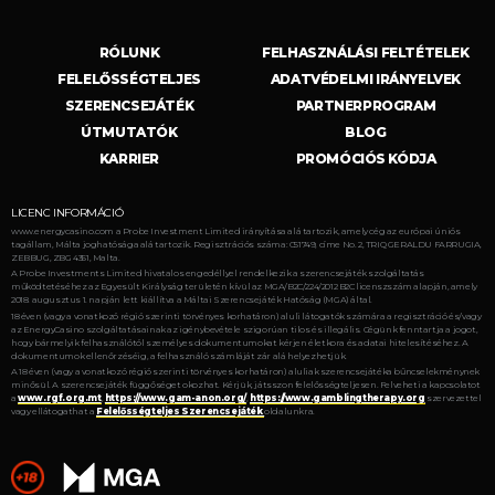
MI A KALAMBA GAMES?
A Kalamba Games egy online slotokat fejlesztő cég, amelyet 2016-ban
alapítottak, irodái pedig Máltán és a lengyelországi Krakkóban
RÓLUNK
FELHASZNÁLÁSI FELTÉTELEK
találhatóak. A Máltán bejegyzett Kalamba Games engedélyét a Máltai
FELELŐSSÉGTELJES
ADATVÉDELMI IRÁNYELVEK
Szerencsejátékos Hatóság (MGA) biztosította - ez pedig az egyik
elismert hatóság a játékipar berkein belül.
SZERENCSEJÁTÉK
PARTNERPROGRAM
ÚTMUTATÓK
BLOG
A Kalamba Games megszerezte a mindenki által keresett
Megaways™
licencet a
Big Time Gaming
cégétől és elsőként a Machina Megaways™
KARRIER
PROMÓCIÓS KÓDJA
piacra dobásánál használta fel, amelyről még később beszélünk.
Továbbá, ez a szolgáltató úgy döntött, hogy megpróbál nyitni jobban
az ázsiai játékosok felé, így komoly egyezségeket kötött
LICENC INFORMÁCIÓ
játékterjesztőkkel szerte Ázsiában..
www.energycasino.com a Probe Investment Limited irányítása alá tartozik, amely cég az európai úniós
tagállam, Málta joghatósága alá tartozik. Regisztrációs száma: C51749, címe No. 2, TRIQ GERALDU FARRUGIA,
ZEBBUG, ZBG 4351, Malta.
Ez a fejlesztő minden évben 12 nagyszerű slotot fejleszt, ami azért elég
A Probe Investments Limited hivatalos engedéllyel rendelkezik a szerencsejáték szolgáltatás
jó eredmény egy ilyen új cégtől.
működtetéséhez az Egyesült Királyság területén kívül az MGA/B2C/224/2012 B2C licenszszám alapján, amely
2018. augusztus 1. napján lett kiállítva a Máltai Szerencsejáték Hatóság (MGA) által.
Azonban ez nem jelenti azt, hogy a Kalamba Games akármelyik slotja
18 éven (vagy a vonatkozó régió szerinti törvényes korhatáron) aluli látogatók számára a regisztráció és/vagy
az EnergyCasino szolgáltatásainak az igénybevétele szigorúan tilos és illegális. Cégünk fenntartja a jogot,
nem lenne tökéletesen kivitelezett alkotás, amely megmutatja a tervezők
hogy bármelyik felhasználótól személyes dokumentumokat kérjen életkora és adatai hitelesítéséhez. A
tehetségét és kifinomultságát. Ebben az áttekintőben meg fogod
dokumentumok ellenőrzéséig, a felhasználó számláját zár alá helyezhetjük.
ismerni, hogy miért annyira jók a Kalamba Games
slotok
bármely
online
A 18 éven (vagy a vonatkozó régió szerinti törvényes korhatáron) aluliak szerencsejátéka bűncselekménynek
casino
oldalán.
minősül. A szerencsejáték függőséget okozhat. Kérjük, játsszon felelősségteljesen. Felveheti a kapcsolatot
a
www.rgf.org.mt
,
https://www.gam-anon.org/
,
https://www.gamblingtherapy.org
szervezettel
vagy ellátogathat a
Felelősségteljes Szerencsejáték
oldalunkra.
KIVÁLÓ GRAFIKA
Napjainkban a játékszolgáltatók számára nagyszerű módja annak,
hogy kitűnjenek, ha olyan kaszinójátékokat fejlesztenek, amelyek
grafikailag kiemelkedőek. Csak egy rövid pillantást kell vetni a Kalamba