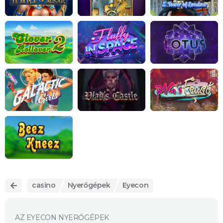
casino
Nyerőgépek
Eyecon
AZ EYECON NYERŐGÉPEK