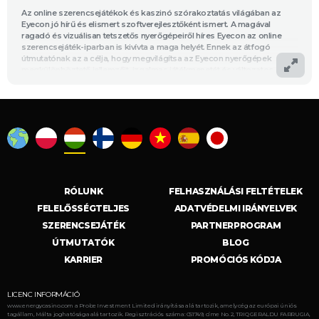
Az online szerencsejátékok és kaszinó szórakoztatás világában az
Eyecon jó hírű és elismert szoftverejlesztőként ismert. A magával
ragadó és vizuálisan tetszetős nyerőgépeiről híres Eyecon az online
szerencsejáték-iparban is kivívta a maga helyét. Ennek az átfogó
útmutatónak az a célja, hogy megvilágítsa az Eyecon nyerőgépek
megkülönböztető jellemzőit, izgalmas játékmenetét és változatos
kínálatát. Mindent elmondunk, az alapoktól kezdve, hogy mi is az
Eyecon, a legnépszerűbb címeinek felfedezésén keresztül a mobil
kaszinó lehetőségekig, és hogy hol játszhat ingyen vagy igazi pénzért!
MI AZ EYECON?
Az Eyecon egy 1997-ben alapított szoftverfejlesztő vállalat, amely az
iGaming iparág egyik úttörője. Az ausztráliai Brisbane-ben található
székhelyű Eyecon mára globális szereplővé vált, termékei világszerte
számos online kaszinóban elérhetőek. A vállalat olyan csúcsminőségű
RÓLUNK
FELHASZNÁLÁSI FELTÉTELEK
online nyerőgépek létrehozására specializálódott, amelyek magával
ragadó játékmenetet, lenyűgöző grafikát és innovatív funkciókat
FELELŐSSÉGTELJES
ADATVÉDELMI IRÁNYELVEK
kínálnak.
SZERENCSEJÁTÉK
PARTNERPROGRAM
Az évek során az Eyecon vezető márkává nőtte ki magát, főként
ÚTMUTATÓK
BLOG
ikonikus alkotásának — a népszerű Fluffy Favourites nyerőgépnek —
köszönhetően. Amikor az Eyecon kiadta a Fluffy Favourites-t, a játék
KARRIER
PROMÓCIÓS KÓDJA
hatalmas rajongótáborra tett szert, és az
online kaszinók
világának
klasszikusává vált. Az Eyecon elkötelezettsége a kiváló minőségű és
szórakoztató nyerőgépek iránt hűséges rajongótábort és iparági
LICENC INFORMÁCIÓ
elismerést szerzett a cégnek.
www.energycasino.com a Probe Investment Limited irányítása alá tartozik, amely cég az európai úniós
tagállam, Málta joghatósága alá tartozik. Regisztrációs száma: C51749, címe No. 2, TRIQ GERALDU FARRUGIA,