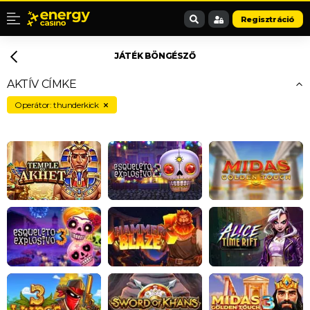
Regisztráció
JÁTÉK BÖNGÉSZŐ
AKTÍV CÍMKE
Operátor: thunderkick