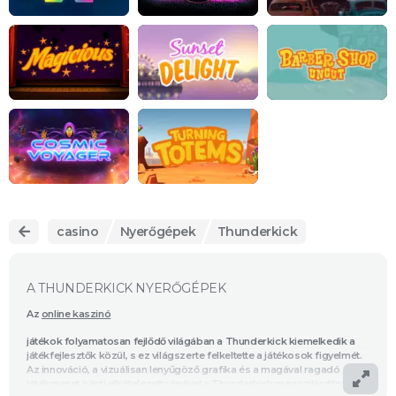
casino
Nyerőgépek
Thunderkick
A THUNDERKICK NYERŐGÉPEK
Az
online kaszinó
játékok folyamatosan fejlődő világában a Thunderkick kiemelkedik a
játékfejlesztők közül, s ez világszerte felkeltette a játékosok figyelmét.
Az innováció, a vizuálisan lenyűgöző grafika és a magával ragadó
játékmenet iránti elkötelezettségével a Thunderkick megszilárdította