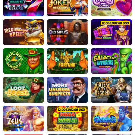
13,121,314.37 USD
13,121,314.37 USD