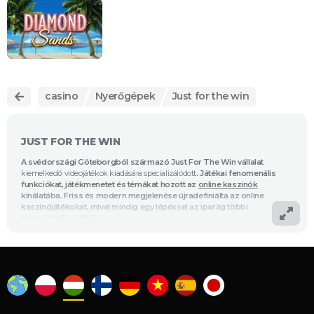
casino
Nyerőgépek
Just for the win
JUST FOR THE WIN
A svédországi Göteborgból származó Just For The Win vállalat
kiemelkedő videojátékok kiadására specializálódott
. Játékai fenomenális
funkciókat, játékmenetet és témákat hozott az
online kaszinók
kínálatába. Friss és modern megjelenése újradefiniálta az online
kaszinójátékokat, mivel mindig egy lépéssel az iparág többi
szolgáltatója előtt jár.
Ha új játékszolgáltatót keres, akkor a Just For The Win a megfelelő
válasz. Tartson velünk, és merüljön el a Just For The Win fantasztikus
világába - ezek a
nyerőgépek
messzire repítik, úgyhogy jobb, ha beköti
magát! Készen áll, hogy megtudja, mitől olyan
különleges
ez a
szolgáltató
?
MI A JUST FOR THE WIN?