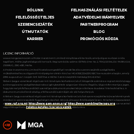
A Just For The Win egy 2016-ban Svédországban alapított cég. Az első
nyerőgépük megjelenésére körülbelül egy évvel később, 2017-ben
került sor, amikor a misztikus
RÓLUNK
Goldwyn's Fairies
FELHASZNÁLÁSI FELTÉTELEK
™ játékot piacra
dobták. Bár a Just For The Win még mindig újnak számít az iparágban,
FELELŐSSÉGTELJES
ADATVÉDELMI IRÁNYELVEK
máris egy növekvő, multinacionális csapattal büszkélkedhet, amelynek
egyetlen célja a kiváló minőségű nyerőgépes játékok létrehozása és
SZERENCSEJÁTÉK
PARTNERPROGRAM
kiadása.
ÚTMUTATÓK
BLOG
A Just For The Win szinte a működésének kezdetekor azonnal
KARRIER
PROMÓCIÓS KÓDJA
szerződést kötött a
Games global
gel. Ez azt jelentette, hogy a Just For
The Win
online kaszinójátékok
a Quickfire platformon keresztül
kerülnek terjesztésre, és több száz online kaszinóban lesznek
LICENC INFORMÁCIÓ
elérhetők. Ez hatalmas ugrás volt a Just For The Win számára, ami
www.energycasino.com a Probe Investment Limited irányítása alá tartozik, amely cég az európai úniós
bizonyította, hogy annak ellenére, hogy új arc az iparágban, kiválóan érti
tagállam, Málta joghatósága alá tartozik. Regisztrációs száma: C51749, címe No. 2, TRIQ GERALDU FARRUGIA,
ZEBBUG, ZBG 4351, Malta.
annak működését.
A Probe Investments Limited hivatalos engedéllyel rendelkezik a szerencsejáték szolgáltatás
működtetéséhez az Egyesült Királyság területén kívül az MGA/B2C/224/2012 B2C licenszszám alapján, amely
A Just For The Win különösen ismert védjegyévé vált játékstílusáról,
2018. augusztus 1. napján lett kiállítva a Máltai Szerencsejáték Hatóság (MGA) által.
amelyet már messziről ki lehet szúrni. A kivételes grafika és a
18 éven (vagy a vonatkozó régió szerinti törvényes korhatáron) aluli látogatók számára a regisztráció és/vagy
az EnergyCasino szolgáltatásainak az igénybevétele szigorúan tilos és illegális. Cégünk fenntartja a jogot,
részletekre fordított figyelem minden egyes pörgetésnél felkeltik a
hogy bármelyik felhasználótól személyes dokumentumokat kérjen életkora és adatai hitelesítéséhez. A
játékosok figyelmét; gyakorlatilag minden elképzelhető témát lefed,
dokumentumok ellenőrzéséig, a felhasználó számláját zár alá helyezhetjük.
miközben sajátos fűszert ad hozzájuk, hogy igazán lenyűgöző
A 18 éven (vagy a vonatkozó régió szerinti törvényes korhatáron) aluliak szerencsejátéka bűncselekménynek
kaszinónyerőgépeket kínáljon.
minősül. A szerencsejáték függőséget okozhat. Kérjük, játsszon felelősségteljesen. Felveheti a kapcsolatot
a
www.rgf.org.mt
,
https://www.gam-anon.org/
,
https://www.gamblingtherapy.org
szervezettel
vagy ellátogathat a
Felelősségteljes Szerencsejáték
oldalunkra.
FUNKCIÓK
A Just For The Win funkciói rendkívül látványosak. Mivel ez a
kaszinójáték-szolgáltató új még a színtéren, modern megközelítést
alkalmaz az online kaszinójátékok létrehozásában. A játékosok a
leginnovatívabb és legmegragadóbb funkciókat várhatják a