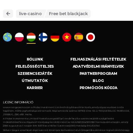
live-casino
Free bet blackjack
RÓLUNK
FELHASZNÁLÁSI FELTÉTELEK
FELELŐSSÉGTELJES
ADATVÉDELMI IRÁNYELVEK
SZERENCSEJÁTÉK
PARTNERPROGRAM
ÚTMUTATÓK
BLOG
KARRIER
PROMÓCIÓS KÓDJA
LICENC INFORMÁCIÓ
www.energycasino.com a Probe Investment Limited irányítása alá tartozik, amely cég az európai úniós
tagállam, Málta joghatósága alá tartozik. Regisztrációs száma: C51749, címe No. 2, TRIQ GERALDU FARRUGIA,
ZEBBUG, ZBG 4351, Malta.
A Probe Investments Limited hivatalos engedéllyel rendelkezik a szerencsejáték szolgáltatás
működtetéséhez az Egyesült Királyság területén kívül az MGA/B2C/224/2012 B2C licenszszám alapján, amely
2018. augusztus 1. napján lett kiállítva a Máltai Szerencsejáték Hatóság (MGA) által.
18 éven (vagy a vonatkozó régió szerinti törvényes korhatáron) aluli látogatók számára a regisztráció és/vagy