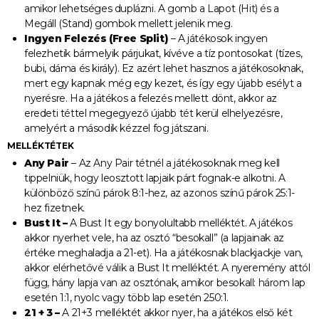
amikor lehetséges duplázni. A gomb a Lapot (Hit) és a
Megáll (Stand) gombok mellett jelenik meg.
Ingyen Felezés (Free Split)
– A játékosok ingyen
felezhetik bármelyik párjukat, kívéve a tíz pontosokat (tízes,
bubi, dáma és király). Ez azért lehet hasznos a játékosoknak,
mert egy kapnak még egy kezet, és így egy újabb esélyt a
nyerésre. Ha a játékos a felezés mellett dönt, akkor az
eredeti téttel megegyező újabb tét kerül elhelyezésre,
amelyért a második kézzel fog játszani.
MELLÉKTÉTEK
Any Pair
– Az Any Pair tétnél a játékosoknak meg kell
tippelniük, hogy leosztott lapjaik párt fognak-e alkotni. A
különböző színű párok 8:1-hez, az azonos színű párok 25:1-
hez fizetnek.
Bust It –
A Bust It egy bonyolultabb melléktét. A játékos
akkor nyerhet vele, ha az osztó “besokall” (a lapjainak az
értéke meghaladja a 21-et). Ha a játékosnak blackjackje van,
akkor elérhetővé válik a Bust It melléktét. A nyeremény attól
függ, hány lapja van az osztónak, amikor besokall: három lap
esetén 1:1, nyolc vagy több lap esetén 250:1.
21 + 3 –
A 21+3 melléktét akkor nyer, ha a játékos első két