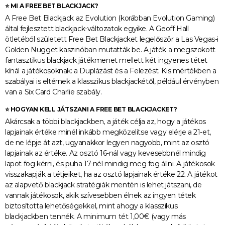
⭐ MI A FREE BET BLACKJACK?
A Free Bet Blackjack az Evolution (korábban Evolution Gaming)
által fejlesztett blackjack-változatok egyike. A Geoff Hall
ötletéből született Free Bet Blackjacket legelőször a Las Vegas-i
Golden Nugget kaszinóban mutatták be. A játék a megszokott
fantasztikus blackjack játékmenet mellett két ingyenes tétet
kínál a játékosoknak: a Duplázást és a Felezést. Kis mértékben a
szabályai is eltérnek a klasszikus blackjackétől, például érvényben
van a Six Card Charlie szabály.
⭐ HOGYAN KELL JÁTSZANI A FREE BET BLACKJACKET?
Akárcsak a többi blackjackben, a játék célja az, hogy a játékos
lapjainak értéke minél inkább megközelítse vagy elérje a 21-et,
de ne lépje át azt, ugyanakkor legyen nagyobb, mint az osztó
lapjainak az értéke. Az osztó 16-nál vagy kevesebbnél mindig
lapot fog kérni, és puha 17-nél mindig meg fog állni. A játékosok
visszakapják a tétjeiket, ha az osztó lapjainak értéke 22. A játékot
az alapvető blackjack stratégiák mentén is lehet játszani, de
vannak játékosok, akik szívesebben élnek az ingyen tétek
biztosította lehetőségekkel, mint ahogy a klasszikus
blackjackben tennék. A minimum tét 1,00€ (vagy más