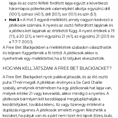
lapja és az osztó felfelé fordított lapja együtt a következő
háromlapos pókerkezek valamelyikét alkotja: egyszínű drill
(100:1), színsor (40:1), drill (30:1), sor (10:1) és szín (5:1).
Hot 3 –
A Hot 3 egyedi melléktét, amely nagyon kedvező a
játékosok számára. A nyerés az osztó felfordított lapjának és
a játékos két lapjának az értékétől függ. A nyerő értékek a 19
(1:1), a 20 (2:1), a nem egyszínű 21 (4:1), az egyszínű 21 (20:1) és
a 7-7-7 (100:1).
A Free Bet Blackjackben a melléktétek szabadon választhatók
és teljesen függetlenek a fő téttől. A játékosok akkor is
nyerhetnek egy melléktéttel, ha a fő tétjüket elvesztették.
HOGYAN KELL JÁTSZANI A FREE BET BLACKJACKET?
A Free Bet Blackjacket nyolc paklival játsszák, és az élő osztó
puha 17-nél megáll. A játékban érvényes a Six Card Charlie
szabály, amelynek értelmében ha egy játékosnak hat lapja van,
melyek értéke 21 vagy kevesebb, akkor mindig ő a nyertes. A
játékosok bármilyen két kezdőlappal megduplázhatják a
kezdőtétjüket, továbbá kilenc, tíz vagy tizenegy értéknél a
duplázás ingyenes. A játékosok emelett ingyen felezhetik a
kezüket, ha párjuk van és a párt nem tizet érő lapok (tízes, bubi,