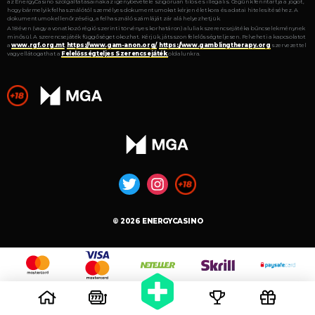
az EnergyCasino szolgáltatásainak az igénybevétele szigorúan tilos és illegális. Cégünk fenntartja a jogot,
hogy bármelyik felhasználótól személyes dokumentumokat kérjen életkora és adatai hitelesítéséhez. A
dokumentumok ellenőrzéséig, a felhasználó számláját zár alá helyezhetjük.
A 18 éven (vagy a vonatkozó régió szerinti törvényes korhatáron) aluliak szerencsejátéka bűncselekménynek
minősül. A szerencsejáték függőséget okozhat. Kérjük, játsszon felelősségteljesen. Felveheti a kapcsolatot
a
www.rgf.org.mt
,
https://www.gam-anon.org/
,
https://www.gamblingtherapy.org
szervezettel
vagy ellátogathat a
Felelősségteljes Szerencsejáték
oldalunkra.
© 2026 ENERGYCASINO