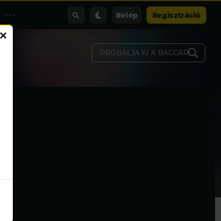
Belép
Regisztráció