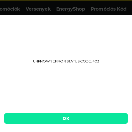
romóciók
Versenyek
EnergyShop
Promóciós Kód
BELÉP
UNKNOWN ERROR STATUS CODE: 403
Üdv újra!
OK
E-MAIL VAGY FELHASZNÁLÓNÉV