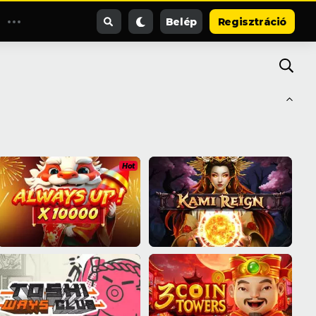
Belép
Regisztráció
Hot