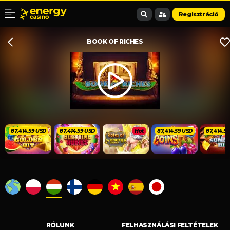
Regisztráció
BOOK OF RICHES
87,414.59 USD
87,414.59 USD
Hot
87,414.59 USD
87,414.5
RÓLUNK
FELHASZNÁLÁSI FELTÉTELEK