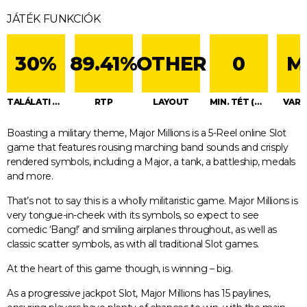
JÁTÉK FUNKCIÓK
30%
89.41%
OTHER
0
M
TALÁLATI GYAKORISÁG
RTP
LAYOUT
MIN. TÉT (MAX. TÉT)
VARI
Boasting a military theme, Major Millions is a 5-Reel online Slot
game that features rousing marching band sounds and crisply
rendered symbols, including a Major, a tank, a battleship, medals
and more.
That’s not to say this is a wholly militaristic game. Major Millions is
very tongue-in-cheek with its symbols, so expect to see
comedic ‘Bang!’ and smiling airplanes throughout, as well as
classic scatter symbols, as with all traditional Slot games.
At the heart of this game though, is winning – big.
As a progressive jackpot Slot, Major Millions has 15 paylines,