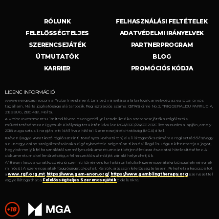
RÓLUNK
FELHASZNÁLÁSI FELTÉTELEK
FELELŐSSÉGTELJES
ADATVÉDELMI IRÁNYELVEK
SZERENCSEJÁTÉK
PARTNERPROGRAM
ÚTMUTATÓK
BLOG
KARRIER
PROMÓCIÓS KÓDJA
LICENC INFORMÁCIÓ
www.energycasino.com a Probe Investment Limited irányítása alá tartozik, amely cég az európai úniós
tagállam, Málta joghatósága alá tartozik. Regisztrációs száma: C51749, címe No. 2, TRIQ GERALDU FARRUGIA,
ZEBBUG, ZBG 4351, Malta.
A Probe Investments Limited hivatalos engedéllyel rendelkezik a szerencsejáték szolgáltatás
működtetéséhez az Egyesült Királyság területén kívül az MGA/B2C/224/2012 B2C licenszszám alapján, amely
2018. augusztus 1. napján lett kiállítva a Máltai Szerencsejáték Hatóság (MGA) által.
18 éven (vagy a vonatkozó régió szerinti törvényes korhatáron) aluli látogatók számára a regisztráció és/vagy
az EnergyCasino szolgáltatásainak az igénybevétele szigorúan tilos és illegális. Cégünk fenntartja a jogot,
hogy bármelyik felhasználótól személyes dokumentumokat kérjen életkora és adatai hitelesítéséhez. A
dokumentumok ellenőrzéséig, a felhasználó számláját zár alá helyezhetjük.
A 18 éven (vagy a vonatkozó régió szerinti törvényes korhatáron) aluliak szerencsejátéka bűncselekménynek
minősül. A szerencsejáték függőséget okozhat. Kérjük, játsszon felelősségteljesen. Felveheti a kapcsolatot
a
www.rgf.org.mt
,
https://www.gam-anon.org/
,
https://www.gamblingtherapy.org
szervezettel
vagy ellátogathat a
Felelősségteljes Szerencsejáték
oldalunkra.