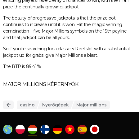
ensuring players have plenty of chances to win, with the main
prize the continually growing jackpot.
The beauty of progressive jackpots is that the prize pot
continues to increase until it is won. Hit the magic winning
combination – five Major Millions symbols on the 15th payline –
and that jackpot can be all yours.
So if you’re searching for a classic 5-Reel slot with a substantial
jackpot up for grabs, give Major Millions a blast.
The RTP is 89.41%.
MAJOR MILLIONS KÉPERNYŐK
casino
Nyerőgépek
Major millions