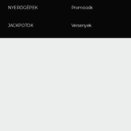
NYERŐGÉPEK
Promóciók
JACKPOTOK
Versenyek
DAILY JACKPOTS
EnergyShop
ÉLŐ KASZINÓ
Útmutatók
AVIATOR
Partnerprogram
Karrier