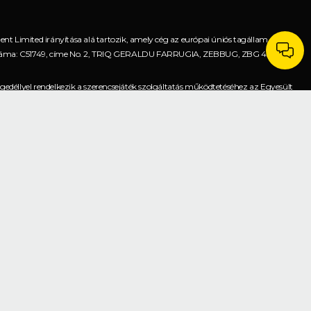
 Limited irányítása alá tartozik, amely cég az európai úniós tagállam, Málta
s száma: C51749, címe No. 2, TRIQ GERALDU FARRUGIA, ZEBBUG, ZBG 4351,
gedéllyel rendelkezik a szerencsejáték szolgáltatás működtetéséhez az Egyesült
2012 B2C licenszszám alapján, amely 2018. augusztus 1. napján lett kiállítva a
.
törvényes korhatáron) aluli látogatók számára a regisztráció és/vagy az
vétele szigorúan tilos és illegális. Cégünk fenntartja a jogot, hogy bármelyik
kérjen életkora és adatai hitelesítéséhez. A dokumentumok ellenőrzéséig, a
k.
ti törvényes korhatáron) aluliak szerencsejátéka bűncselekménynek minősül. A
 játsszon felelősségteljesen. Felveheti a kapcsolatot a
www.rgf.org.mt
,
s://www.gamblingtherapy.org
szervezettel vagy ellátogathat a
oldalunkra.