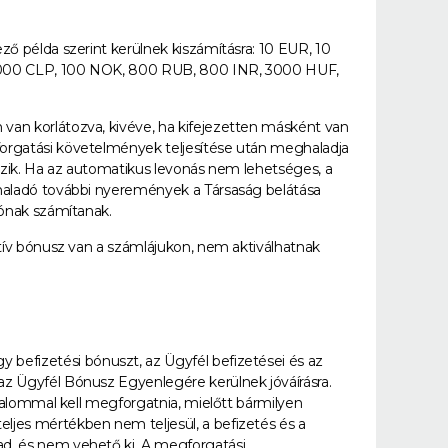
ő példa szerint kerülnek kiszámításra: 10 EUR, 10
0000 CLP, 100 NOK, 800 RUB, 800 INR, 3000 HUF,
an korlátozva, kivéve, ha kifejezetten másként van
orgatási követelmények teljesítése után meghaladja
szik. Ha az automatikus levonás nem lehetséges, a
haladó további nyeremények a Társaság belátása
zónak számítanak.
tív bónusz van a számlájukon, nem aktiválhatnak
 befizetési bónuszt, az Ügyfél befizetései és az
z Ügyfél Bónusz Egyenlegére kerülnek jóváírásra.
lkalommal kell megforgatnia, mielőtt bármilyen
jes mértékben nem teljesül, a befizetés és a
d, és nem vehető ki. A megforgatási