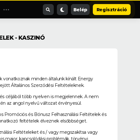
Belép
Regisztráció
LEK - KASZINÓ
k vonatkoznak minden általunk kínált Energy
ejött Általános Szerződési Feltételeknek.
és céljából több nyelven is megjelennek. A nem
tén az angol nyelvű változat érvényesül.
nos Promóciós és Bónusz Felhasználási Feltételek és
onatkozó feltételek élveznek elsőbbséget.
nálási Feltételeket és / vagy megszakítsa vagy
is maior, kapcsolódási problémák, törvényi