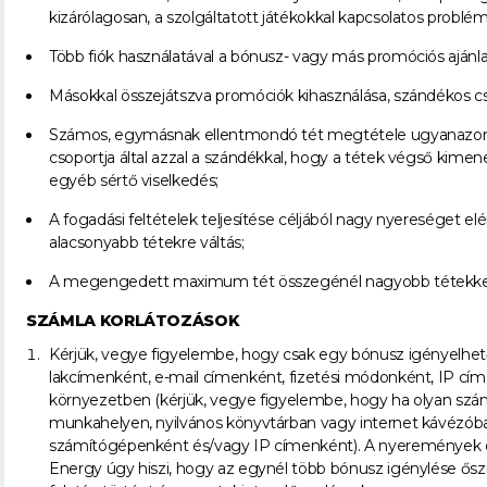
kizárólagosan, a szolgáltatott játékokkal kapcsolatos problém
Több fiók használatával a bónusz- vagy más promóciós ajánla
Másokkal összejátszva promóciók kihasználása, szándékos cs
Számos, egymásnak ellentmondó tét megtétele ugyanazon a
csoportja által azzal a szándékkal, hogy a tétek végső kimen
egyéb sértő viselkedés;
A fogadási feltételek teljesítése céljából nagy nyereséget elé
alacsonyabb tétekre váltás;
A megengedett maximum tét összegénél nagyobb tétekkel 
SZÁMLA KORLÁTOZÁSOK
Kérjük, vegye figyelembe, hogy csak egy bónusz igényelhet
lakcímenként, e-mail címenként, fizetési módonként, IP c
környezetben (kérjük, vegye figyelembe, hogy ha olyan szám
munkahelyen, nyilvános könyvtárban vagy internet kávézóban,
számítógépenként és/vagy IP címenként). A nyeremények ol
Energy úgy hiszi, hogy az egynél több bónusz igénylése őszi