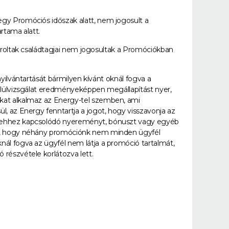
egy Promóciós időszak alatt, nem jogosult a
artama alatt.
lsoroltak családtagjai nem jogosultak a Promóciókban
nyilvántartását bármilyen kívánt oknál fogva a
felülvizsgálat eredményeképpen megállapítást nyer,
ákat alkalmaz az Energy-tel szemben, ami
l, az Energy fenntartja a jogot, hogy visszavonja az
en ehhez kapcsolódó nyereményt, bónuszt vagy egyéb
mbe, hogy néhány promóciónk nem minden ügyfél
nál fogva az ügyfél nem látja a promóció tartalmát,
 részvétele korlátozva lett.